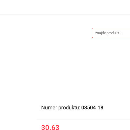
Drukarnia
Gadżety reklamowe
Stojaki i ścianki 
eklamowe
Blog
Kontakt
 reklamowe
Stojaki i ścianki reklamowe
Katalogi gad
Numer produktu:
08504-18
30.63