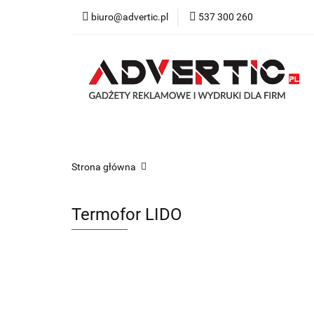
biuro@advertic.pl
537 300 260
NASZA OFERTA
Katalogi gadżety r
NASZA OFERTA
Drukarnia
Gadżety
Strona główna
Termofor LIDO