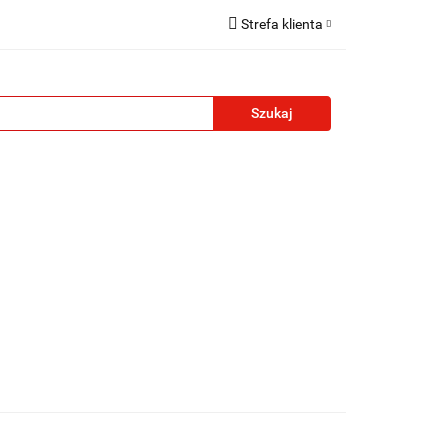
Strefa klienta
reklamowe
Zaloguj się
Zarejestruj się
Formularz kontaktowy
Zgody cookies
żety reklamowe
Blog
Kontakt