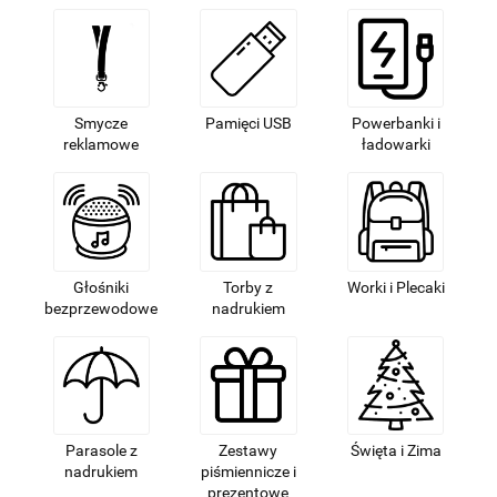
Smycze
Pamięci USB
Powerbanki i
reklamowe
ładowarki
Głośniki
Torby z
Worki i Plecaki
bezprzewodowe
nadrukiem
Parasole z
Zestawy
Święta i Zima
nadrukiem
piśmiennicze i
prezentowe