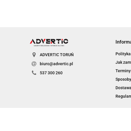
Inform
Polityka
ADVERTIC TORUŃ
Jak zam
biuro@advertic.pl
Terminy 
537 300 260
Sposoby
Dostaw
Regula