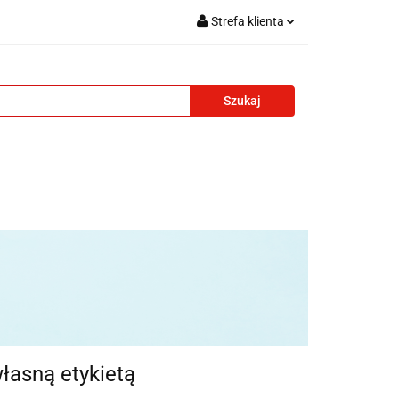
Strefa klienta
i reklamowe
Zaloguj się
Zarejestruj się
Formularz kontaktowy
Zgody cookies
adżety reklamowe
Blog
Kontakt
własną etykietą