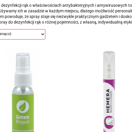
 dezynfekcji rąk o właściwościach antybakteryjnych i antywirusowych 
Używamy ich w zasadzie w każdym miejscu, dlatego możliwość personaliz
em powoduje, że spray staje się niezwykle praktycznym gadżetem i do
spray do dezynfekcji rąk o różnej pojemności, z własną, indywidualną etyki