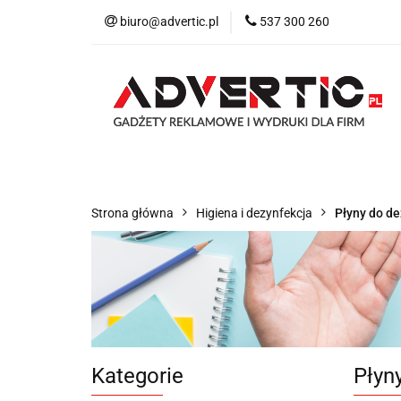
biuro@advertic.pl
537 300 260
NASZA OFERTA
Katalogi gadżety r
NASZA OFERTA
Drukarnia
Gadżet
Strona główna
Higiena i dezynfekcja
Płyny do de
Kategorie
Płyny