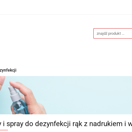
Drukarnia
Gadżety reklamowe
Stojaki i ściank
eklamowe
Blog
Kontakt
y reklamowe
Stojaki i ścianki reklamowe
Katalogi g
zynfekcji
 i spray do dezynfekcji rąk z nadrukiem i 