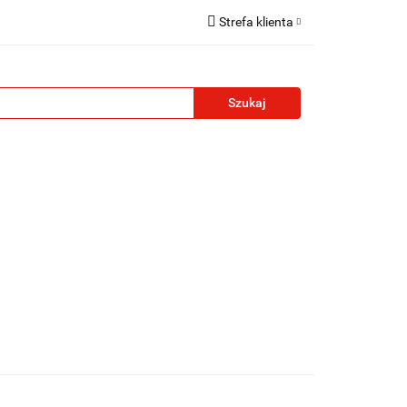
Strefa klienta
reklamowe
Zaloguj się
Zarejestruj się
Formularz kontaktowy
Zgody cookies
żety reklamowe
Blog
Kontakt