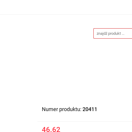
Drukarnia
Gadżety reklamowe
Stojaki i ścianki 
eklamowe
Blog
Kontakt
 reklamowe
Stojaki i ścianki reklamowe
Katalogi gad
Numer produktu:
20411
46.62