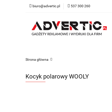
biuro@advertic.pl
537 300 260
NASZA OFERTA
Katalogi gadżety r
NASZA OFERTA
Drukarnia
Gadżety
Strona główna
Kocyk polarowy WOOLY