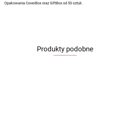
Opakowania CoverBox oraz GiftBox od 50 sztuk.
Produkty podobne
Pendrive
Pendrive
Brelok
Pendrive
Pendrive
drewniany
bambusowy
bambusowy
14.50
Round
13.60
Bamboo
Twister
Pendrive
13.90
16.95
Biodegradowalny