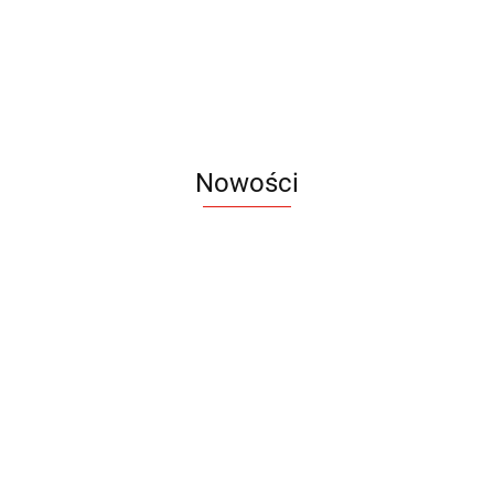
3.0
16.90
Nowości
Notes
Notes
Pendriv
Sztruks
Mleczny
Twister
Pendrive
A5
Zestaw
Zestaw
A5
25.20
Premi
dwustronny
13.40
upominkowy
15.90
piśmienniczy
drewniany
EKO
16.90
ZILE
21.80
typ C
35.90