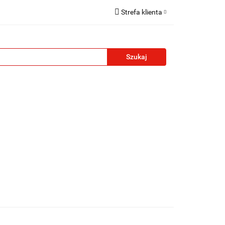
Strefa klienta
reklamowe
Zaloguj się
Zarejestruj się
Formularz kontaktowy
Zgody cookies
żety reklamowe
Blog
Kontakt