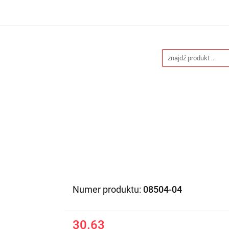
Drukarnia
Gadżety reklamowe
Stojaki i ścianki 
eklamowe
Blog
Kontakt
 reklamowe
Stojaki i ścianki reklamowe
Katalogi gad
Numer produktu:
08504-04
30.63