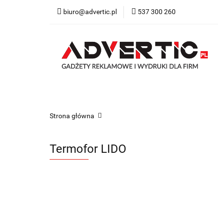
biuro@advertic.pl
537 300 260
NASZA OFERTA
Katalogi gadżety r
NASZA OFERTA
Drukarnia
Gadżety
Strona główna
Termofor LIDO