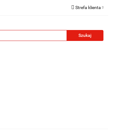
Strefa klienta
reklamowe
Zaloguj się
Zarejestruj się
Formularz kontaktowy
Zgody cookies
żety reklamowe
Blog
Kontakt