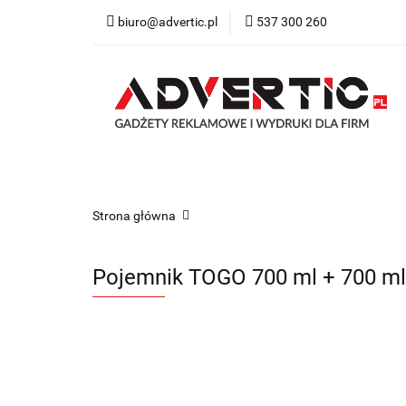
biuro@advertic.pl
537 300 260
NASZA OFERTA
Katalogi gadżety r
NASZA OFERTA
Drukarnia
Gadżety
Strona główna
Pojemnik TOGO 700 ml + 700 ml