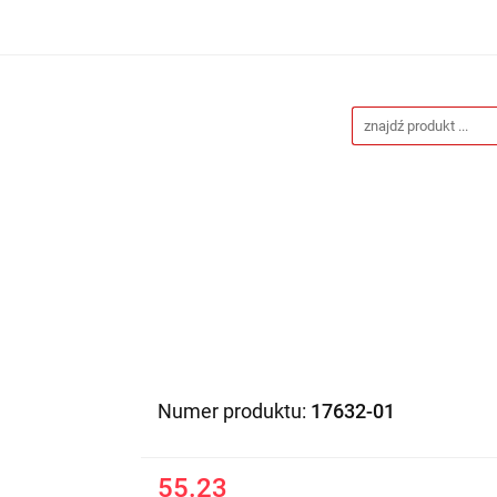
Drukarnia
Gadżety reklamowe
Stojaki i ścianki 
eklamowe
Blog
Kontakt
 reklamowe
Stojaki i ścianki reklamowe
Katalogi gad
Numer produktu:
17632-01
55.23