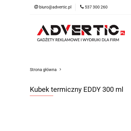
biuro@advertic.pl
537 300 260
NASZA OFERTA
Katalogi gadżety r
NASZA OFERTA
Drukarnia
Gadżet
Strona główna
Kubek termiczny EDDY 300 ml