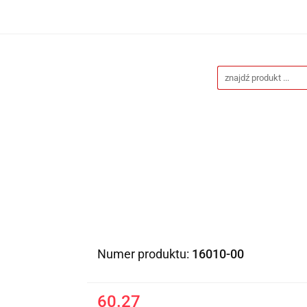
Drukarnia
Gadżety reklamowe
Stojaki i ściank
eklamowe
Blog
Kontakt
y reklamowe
Stojaki i ścianki reklamowe
Katalogi g
Numer produktu:
16010-00
60.27