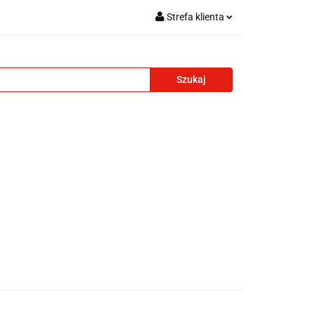
Strefa klienta
i reklamowe
Zaloguj się
Zarejestruj się
Formularz kontaktowy
Zgody cookies
adżety reklamowe
Blog
Kontakt