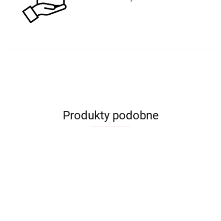
Produkty podobne
Kubek
Kubek
Kubek
Kubek
Kubek
Kubek
Metalowy
metalowy
metalowy
Metalo
emaliowany
emaliowany
Karabin
Steel
Steel
Boss