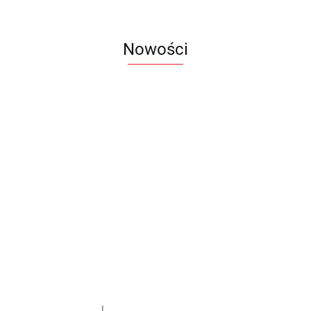
Nowości
Notes
Notes
Pendriv
Sztruks
Mleczny
Twister
Pendrive
A5
Zestaw
Zestaw
A5
25.20
Premi
dwustronny
13.40
upominkowy
15.90
piśmienniczy
drewniany
EKO
16.90
ZILE
21.80
typ C
35.90