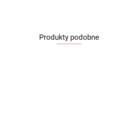
Produkty podobne
Kubek
Kubek
Kubek
Kubek
Kubek
Kubek
Metalowy
Metalowy
Metalowy
metalo
emaliowany
emaliowany
Karabin
Karabin
Boss
Steel
12.90
18.90
16.20
28.00
500 ml
350 ml
Kolor
Color
20.90
13.90