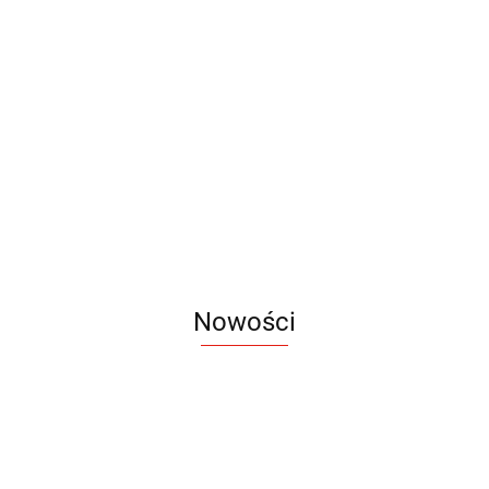
Kubek
Kubek
Kubek
Kubek
Kubek
Kubek
Metalowy
Metalowy
metalowy
Metalowy
metalowy
emaliowany
Karabin
Karabin
Steel
Boss
Steel
12.90
18.90
19.60
16.20
28.00
350 ml
Kolor
Color
13.90
Nowości
Notes