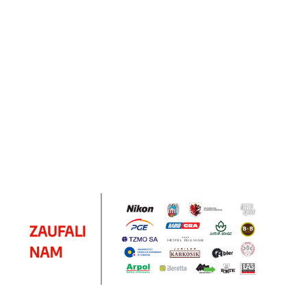
Notes
Notes
Pendriv
Sztruks
Mleczny
Twister
Pendrive
A5
Zestaw
Zestaw
A5
25.20
Premi
dwustronny
13.40
upominkowy
15.90
piśmienniczy
drewniany
EKO
16.90
ZILE
21.80
typ C
35.90