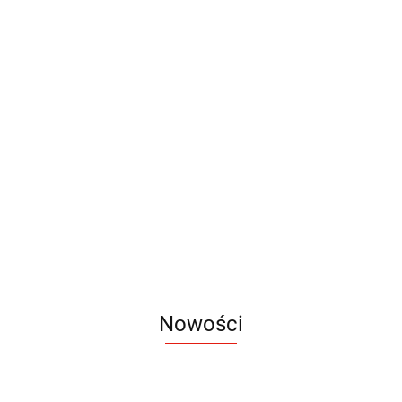
Kalendarze
Kalendar
Kalendarze
Kalendarze
Kalendarze
Ścienne
listkowe
Jednodzielne
Jednodzielne
Czterodzielne
Plakatowe
7.55
0.55
Główka
Główka
5.85
8.95
13.90
Płaska
Wypukła
Nowości