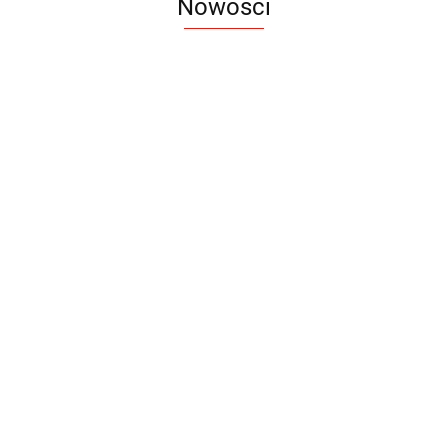
Nowości
Notes
Notes
Pendriv
Sztruks
Mleczny
Twister
Pendrive
A5
Zestaw
Zestaw
A5
25.20
Premi
dwustronny
13.40
upominkowy
15.90
piśmienniczy
drewniany
EKO
16.90
ZILE
21.80
typ C
35.90