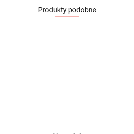
Produkty podobne
Kabel
Kabel
Kabel
Kabel
Kabel
USB
USB
USB
USB
USB
Kabel do
3 w 1
3 w 1
3 w 1
6 w 1
6 w 1
Ładowarka
Ładowarka
26.94
46.62
39.24
35.55
28.98
ładowania
FAST
FLAX
LUX
RICO
RICO
indukcyjna
indukcyjna
SLOPI
KYOTO
LINO
35.06
43.67
46.62