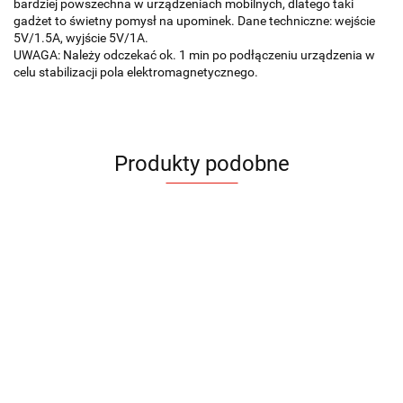
bardziej powszechna w urządzeniach mobilnych, dlatego taki
gadżet to świetny pomysł na upominek. Dane techniczne: wejście
5V/1.5A, wyjście 5V/1A.
UWAGA: Należy odczekać ok. 1 min po podłączeniu urządzenia w
celu stabilizacji pola elektromagnetycznego.
Produkty podobne
Kabel
Kabel
Kabel
HUB
USB
USB
USB
USB
Kabel do
3 w 1
3 w 1
6 w 1
Ładowarka
Ładowarka
Ład
46.62
39.24
35.55
NATRO
ładowania
FLAX
LUX
RICO
55.23
indukcyjna
indukcyjna
ind
SLOPI
FRESTI
KYOTO
LEV
35.06
55.23
43.67
60.2