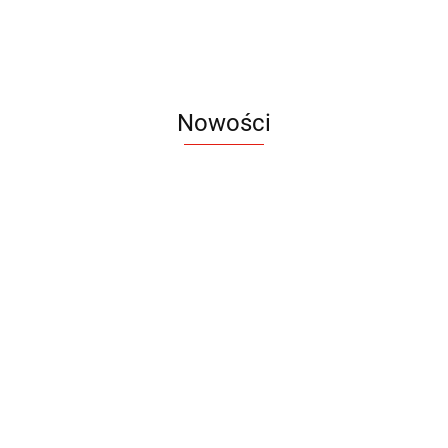
Nowości
Notes
Notes
Pendriv
Sztruks
Mleczny
Twister
Pendrive
A5
Zestaw
Zestaw
A5
25.20
Premi
dwustronny
13.40
upominkowy
15.90
piśmienniczy
drewniany
EKO
16.90
ZILE
21.80
typ C
35.90