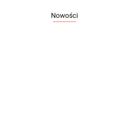
Nowości
Notes
Notes
Pendriv
Sztruks
Mleczny
Twister
Pendrive
A5
Zestaw
Zestaw
A5
25.20
Premi
dwustronny
13.40
upominkowy
15.90
piśmienniczy
drewniany
EKO
16.90
ZILE
21.80
typ C
35.90