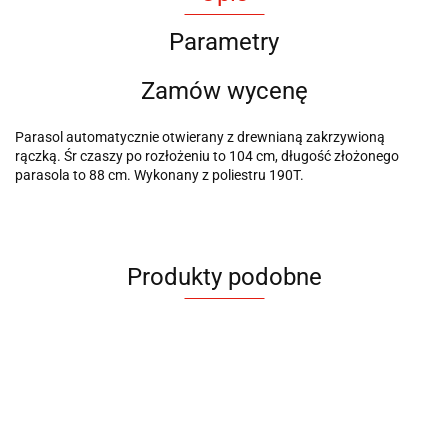
Parametry
Zamów wycenę
Parasol automatycznie otwierany z drewnianą zakrzywioną
rączką. Śr czaszy po rozłożeniu to 104 cm, długość złożonego
parasola to 88 cm. Wykonany z poliestru 190T.
Produkty podobne
Parasol
Parasol
P
Parasol
Parasol
Parasol
Parasol
Parasol