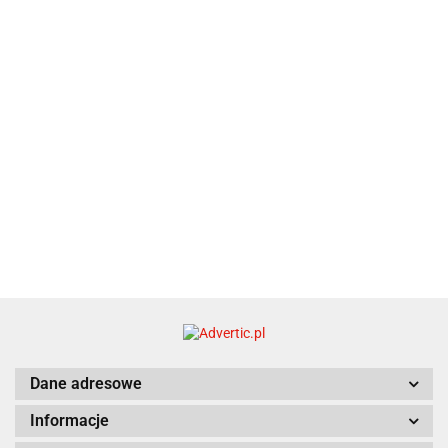
21.80
typ C
35.90
Dane adresowe
Informacje