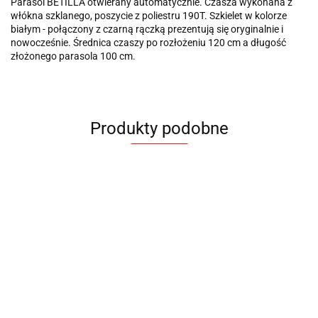
Parasol BETILLA otwierany automatycznie. Czasza wykonana z
włókna szklanego, poszycie z poliestru 190T. Szkielet w kolorze
białym - połączony z czarną rączką prezentują się oryginalnie i
nowocześnie. Średnica czaszy po rozłożeniu 120 cm a długość
złożonego parasola 100 cm.
Produkty podobne
Parasol
Parasol
Parasol
Pa
Parasol
Parasol
Parasol
Parasol
DARO
DIZZES
FOLI
IS
BETILLA
BETILLA
dziecięcy
dziecięcy
51.05
54.74
32.60
55
DINO
MIAU
44.16
44.16
43.67
43.67