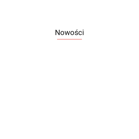
Nowości
Notes
Notes
Pendriv
Sztruks
Mleczny
Twister
Pendrive
A5
Zestaw
Zestaw
A5
25.20
Premi
dwustronny
13.40
upominkowy
15.90
piśmienniczy
drewniany
EKO
16.90
ZILE
21.80
typ C
35.90