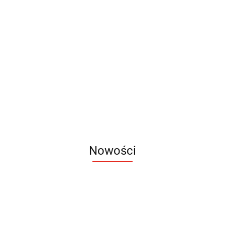
Latarka
Latarka
Latarka
COB
Latarka
czołowa
COB
Latarka
TORCO
COB
Lampka
COB
TORGET
54.00
24.48
28.17
teleskopowa
MAESTRO
campingowa
MORPH
33.09
TIRION
CAMPE
36.78
33.09
Nowości