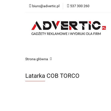
biuro@advertic.pl
537 300 260
NASZA OFERTA
Katalogi gadżety r
NASZA OFERTA
Drukarnia
Gadżety
Strona główna
Latarka COB TORCO