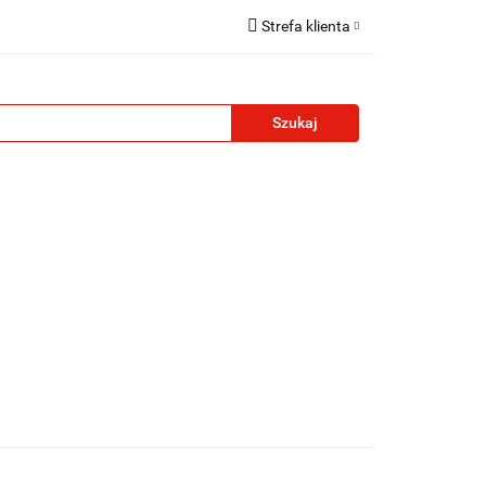
Strefa klienta
reklamowe
Zaloguj się
Zarejestruj się
Formularz kontaktowy
Zgody cookies
żety reklamowe
Blog
Kontakt