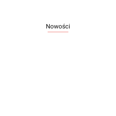
Nowości
Notes
Notes
Pendriv
Sztruks
Mleczny
Twister
Pendrive
A5
Zestaw
Zestaw
A5
25.20
Premi
dwustronny
13.40
upominkowy
15.90
piśmienniczy
drewniany
EKO
16.90
ZILE
21.80
typ C
35.90