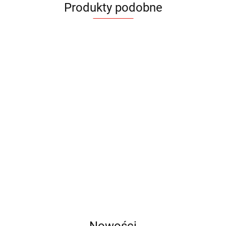
Produkty podobne
Powerbank
Powerbank
Powerban
Powerbank
Alu 4000
Alu 8000
drewniany
bambusowy
Powerbank
mAh
mAh
4000 mAh
5000 mAh
23.60
39.90
66.00
bezprzewodowy
49.90
4000 mAh
49.80
Nowości