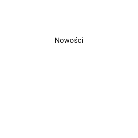
Nowości
Notes
Notes
Pendriv
Sztruks
Mleczny
Twister
Pendrive
A5
Zestaw
Zestaw
A5
25.20
Premi
dwustronny
13.40
upominkowy
15.90
piśmienniczy
drewniany
EKO
16.90
ZILE
21.80
typ C
35.90