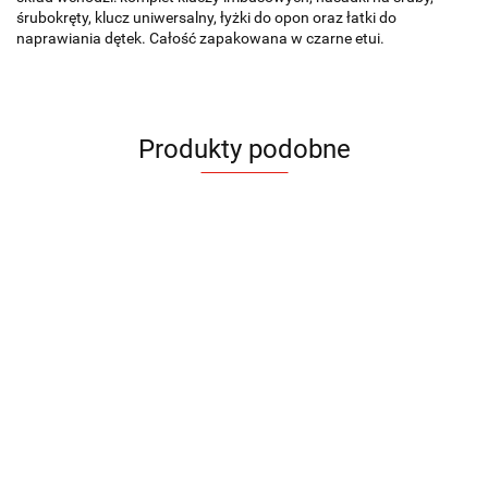
śrubokręty, klucz uniwersalny, łyżki do opon oraz łatki do
naprawiania dętek. Całość zapakowana w czarne etui.
Produkty podobne
Zestaw
Zestaw
Zestaw
Zestaw
Zestaw
Zest
outdoor
narzędzi
narzędzi
narzędzi
narzędzi
narzę
BALE
Zestaw mini
FIXO
KANNIS
WHEEL
BARTO
ETI
51.05
57.69
46.62
41.70
61.38
92.13
narzędzi
ogrodniczych
12.29
FLOWER