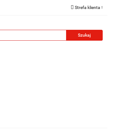
Strefa klienta
reklamowe
Zaloguj się
Zarejestruj się
Formularz kontaktowy
Zgody cookies
żety reklamowe
Blog
Kontakt