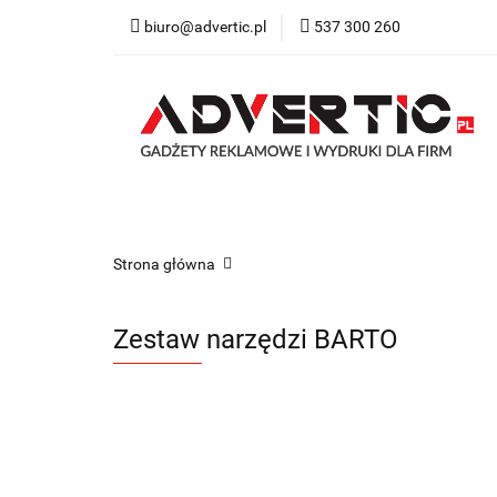
biuro@advertic.pl
537 300 260
NASZA OFERTA
Katalogi gadżety r
NASZA OFERTA
Drukarnia
Gadżety
Strona główna
Zestaw narzędzi BARTO