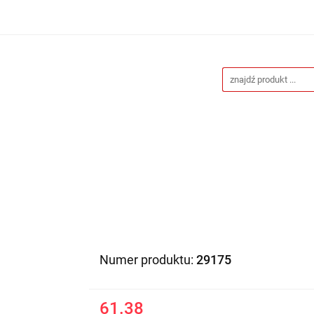
Drukarnia
Gadżety reklamowe
Stojaki i ścianki 
eklamowe
Blog
Kontakt
 reklamowe
Stojaki i ścianki reklamowe
Katalogi gad
Numer produktu:
29175
61.38