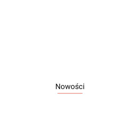
Słuchawki
Słuchawki
Słuchawki
Słuchawki
bezprzewodowe
bezprzewodowe
bezprzewodowe
bezprzewod
BAHO
FREE
NIDIO
SENSIFY
95.33
72.94
72.57
92.13
Nowości
Notes
Notes
Pendriv