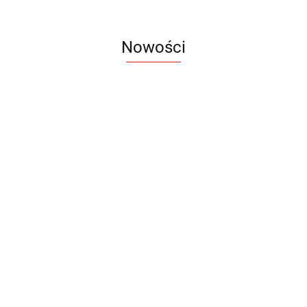
Nowości
Notes
Notes
Pendriv
Sztruks
Mleczny
Twister
Pendrive
A5
Zestaw
Zestaw
A5
25.20
Premi
dwustronny
13.40
upominkowy
15.90
piśmienniczy
drewniany
EKO
16.90
ZILE
21.80
typ C
35.90