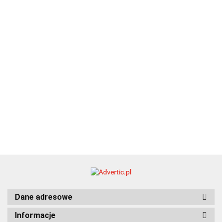
EKO
16.90
ZILE
21.80
typ C
35.90
Dane adresowe
Informacje