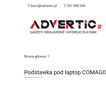
biuro@advertic.pl
537 300 260
NASZA OFERTA
Katalogi gadżety r
NASZA OFERTA
Drukarnia
Gadżety
Strona główna
Podstawka pod laptop COMAG