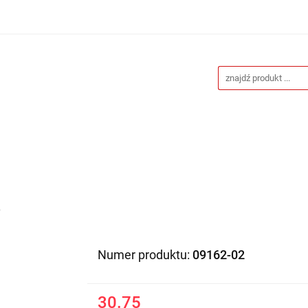
Drukarnia
Gadżety reklamowe
Stojaki i ścianki 
eklamowe
Blog
Kontakt
 reklamowe
Stojaki i ścianki reklamowe
Katalogi gad
O
Numer produktu:
09162-02
30.75