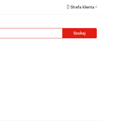
Strefa klienta
reklamowe
Zaloguj się
Zarejestruj się
Formularz kontaktowy
Zgody cookies
żety reklamowe
Blog
Kontakt