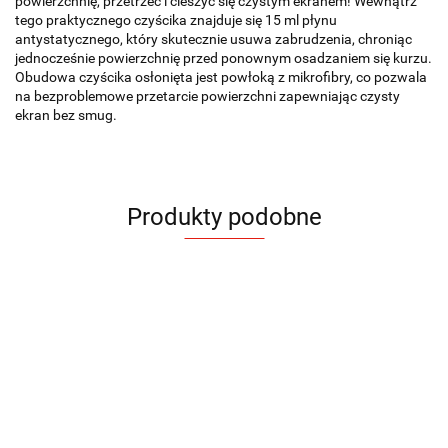
powierzchnię, przetrzeć i cieszyć się czystym ekranem! Wewnątrz
tego praktycznego czyścika znajduje się 15 ml płynu
antystatycznego, który skutecznie usuwa zabrudzenia, chroniąc
jednocześnie powierzchnię przed ponownym osadzaniem się kurzu.
Obudowa czyścika osłonięta jest powłoką z mikrofibry, co pozwala
na bezproblemowe przetarcie powierzchni zapewniając czysty
ekran bez smug.
Produkty podobne
Czyścik
Czyścik
MIST
MIST
Podkładka
Podstawka
Podsta
pod mysz
pod laptop
pod lap
20.30
20.30
MOLIS
COMAGO
FOLD
Klawiatura