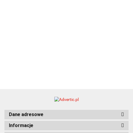
21.80
typ C
35.90
Dane adresowe
Informacje