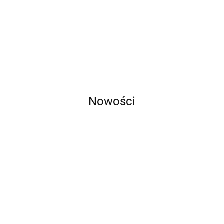
3.68
30.75
42.93
bezprzewodowa
KEYGO
48.59
Nowości
Notes
Notes
Pendriv
Sztruks
Mleczny
Twister
Pendrive
A5
Zestaw
Zestaw
A5
25.20
Premi
dwustronny
13.40
upominkowy
15.90
piśmienniczy
drewniany
EKO
16.90
ZILE