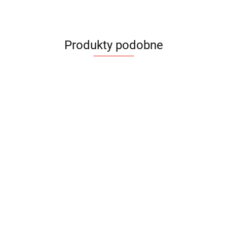
Produkty podobne
Plecak
Plecak
Plecak
Plecak
Plecak
Plecak
Plecak
RULO
PAKKU
BOARD
TRAMP
TRAMP
MARSH
Plecak
CASU
papierowy
97.17
116.85
72.57
85.98
85.98
85.98
28.17
CHARTI
104.55