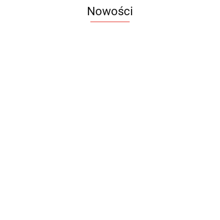
Nowości
Notes
Notes
Pendriv
Sztruks
Mleczny
Twister
Pendrive
A5
Zestaw
Zestaw
A5
25.20
Premi
dwustronny
13.40
upominkowy
15.90
piśmienniczy
drewniany
EKO
16.90
ZILE
21.80
typ C
35.90