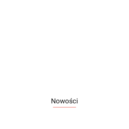
Piersiówka
Piersiówka
Piersiówka
Piersiówka
Piersiówka
GLEN 110
NEVIS 240
BANFF 180
RIDLEY 200
MORAY 180
ml
ml
ml
ml
ml
20.79
26.45
33.09
30.75
30.14
Nowości