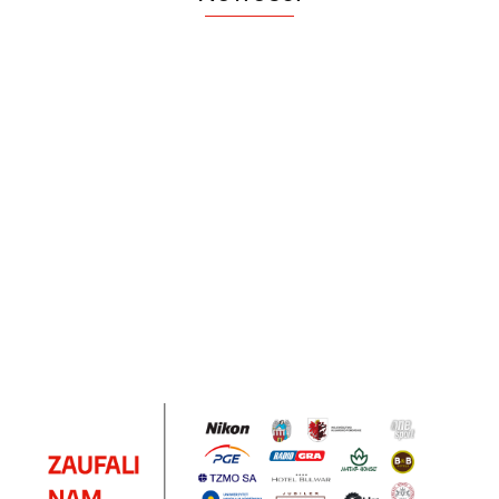
Notes
Notes
Pendriv
Sztruks
Mleczny
Twister
Pendrive
A5
Zestaw
Zestaw
A5
25.20
Premi
dwustronny
13.40
upominkowy
15.90
piśmienniczy
drewniany
EKO
16.90
ZILE
21.80
typ C
35.90