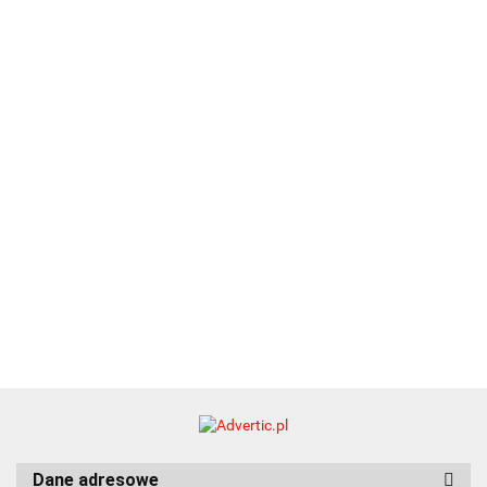
A5
Zestaw
Zestaw
A5
25.20
Premi
dwustronny
13.40
upominkowy
15.90
piśmienniczy
drewniany
EKO
16.90
ZILE
21.80
typ C
35.90
Dane adresowe