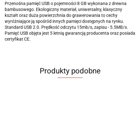
Przenośna pamięć USB o pojemności 8 GB wykonana z drewna
bambusowego. Ekologiczny materiał, uniwersalny, klasyczny
kształt oraz duża powierzchnia do grawerowania to cechy
wyróżniające ją spośród innych pamięci dostępnych na rynku.
Standard USB 2.0. Prędkość odczytu 15mb/s, zapisu - 5.5MB/s.
Pamięć USB objęta jest 5 letnią gwarancją producenta oraz posiada
certyfikat CE.
Produkty podobne
Pamięć
P
Długopis
Długopis
Długopis
USB
z
z
z
Pamięć USB
Pamięć USB
ALLU 8
B
14.61
1
pamięcią
pamięcią
pamięcią
bambusowa
bambusowa
GB
1
22.20
22.20
22.20