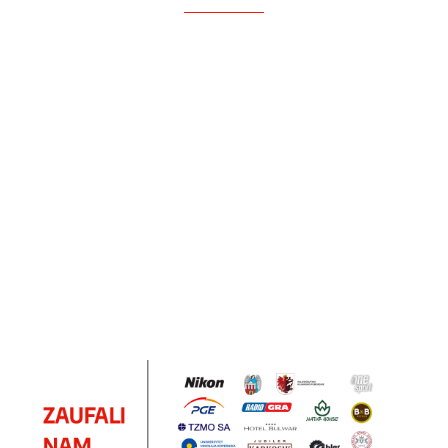
Notes
Notes
Pendriv
Sztruks
Mleczny
Twister
Pendrive
A5
Zestaw
Zestaw
A5
25.20
Premi
dwustronny
13.40
upominkowy
15.90
piśmienniczy
drewniany
EKO
16.90
ZILE
21.80
typ C
35.90