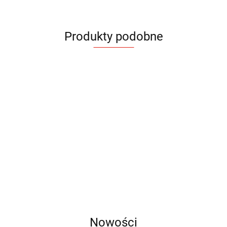
Produkty podobne
Notes
Notes
Notes
Notes
Notes
Notes
Notes
Notes
ELIN
FILO
COCO
Notes
HOLDI
BLAKK
KLAPP
KLAP
kawowy
A5
A5
A5
CANTRA
A5
A5
A5
A5
19.56
20.30
24.48
27.68
KOPI A5
26.94
17.84
17.84
A5
20.30
21.40
Nowości