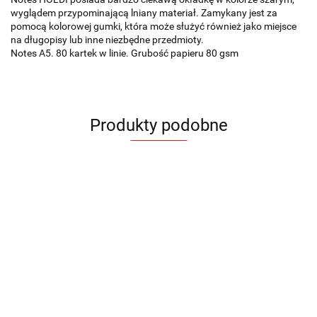
wyglądem przypominającą lniany materiał. Zamykany jest za
pomocą kolorowej gumki, która może służyć również jako miejsce
na długopisy lub inne niezbędne przedmioty.
Notes A5. 80 kartek w linie. Grubość papieru 80 gsm
Produkty podobne
Notes
Notes
Notes
No
Notes
Notes
Notes
ELIN
FILO
KOFE
M
COCO
Notes
BLAKK
kawowy
A5
A5
A5
A
A5
CANTRA
Notes
A5
19.56
20.30
22.76
22
24.48
KOPI A5
26.94
A5
korkowy z
20.30
21.40
długopisem
20.90
TESSO A5