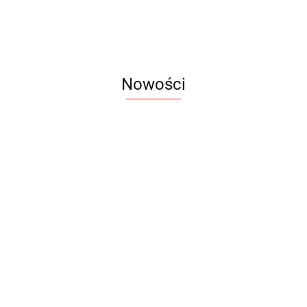
Nowości
Notes
Notes
Pendriv
Sztruks
Mleczny
Twister
Pendrive
A5
Zestaw
Zestaw
A5
25.20
Premi
dwustronny
13.40
upominkowy
15.90
piśmienniczy
drewniany
EKO
16.90
ZILE
21.80
typ C
35.90