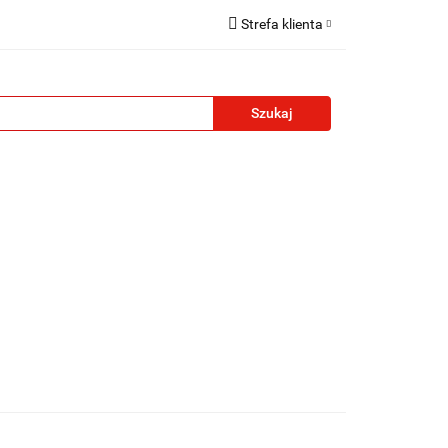
Strefa klienta
reklamowe
Zaloguj się
Zarejestruj się
Formularz kontaktowy
Zgody cookies
żety reklamowe
Blog
Kontakt