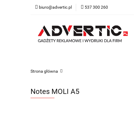
biuro@advertic.pl
537 300 260
NASZA OFERTA
Katalogi gadżety r
NASZA OFERTA
Drukarnia
Gadżety
Strona główna
Notes MOLI A5