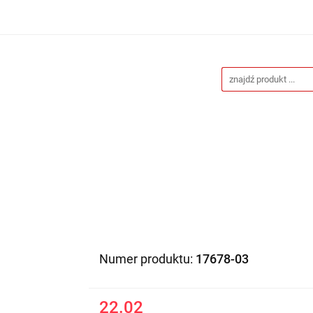
Drukarnia
Gadżety reklamowe
Stojaki i ścianki 
eklamowe
Blog
Kontakt
 reklamowe
Stojaki i ścianki reklamowe
Katalogi gad
Numer produktu:
17678-03
22.02