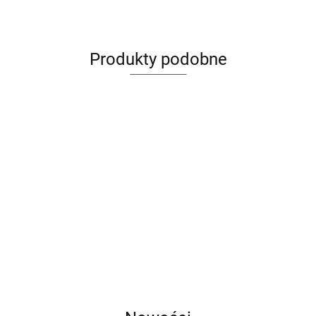
Produkty podobne
Notes
Notes
Notes
Notes
Notes
Notes
Notes
Notes
CORA
ELIN
FILO
ILIT
Notes
KLAPP
KLAPP
KLAPP
kawowy
A5
A5
A5
A5
CANTRA
A5
A5
A5
15.87
19.56
20.30
13.41
KOPI A5
17.84
17.84
17.84
A5
20.30
21.40