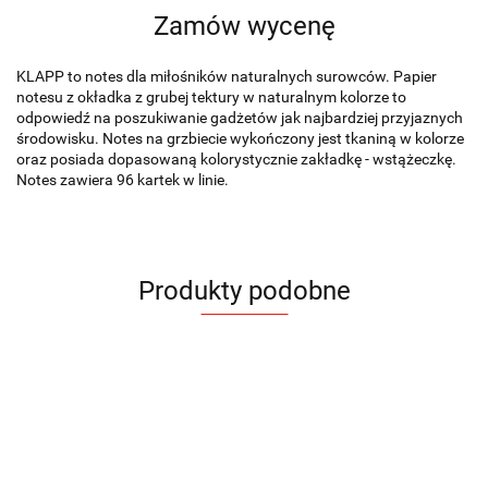
Zamów wycenę
KLAPP to notes dla miłośników naturalnych surowców. Papier
notesu z okładka z grubej tektury w naturalnym kolorze to
odpowiedź na poszukiwanie gadżetów jak najbardziej przyjaznych
środowisku. Notes na grzbiecie wykończony jest tkaniną w kolorze
oraz posiada dopasowaną kolorystycznie zakładkę - wstążeczkę.
Notes zawiera 96 kartek w linie.
Produkty podobne
Notes
Notes
Notes
Notes
Notes
Notes
Notes
Notes
CORA
ELIN
FILO
ILIT
Notes
KLAPP
KLAPP
KLAPP
kawowy
A5
A5
A5
A5