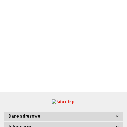
piśmienniczy
drewniany
EKO
16.90
ZILE
21.80
typ C
35.90
Dane adresowe
Informacje