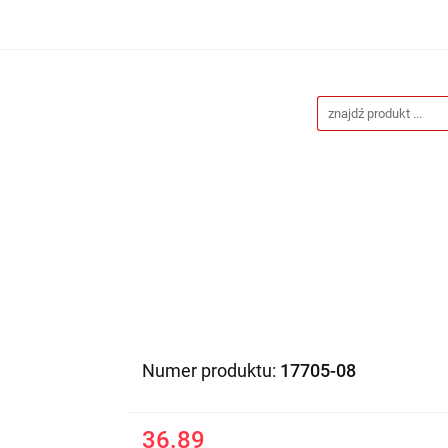
Drukarnia
Gadżety reklamowe
Stojaki i ścianki 
eklamowe
Blog
Kontakt
 reklamowe
Stojaki i ścianki reklamowe
Katalogi gad
Numer produktu:
17705-08
36.89