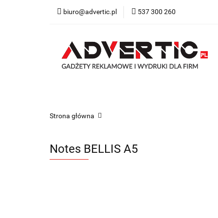
biuro@advertic.pl
537 300 260
NASZA OFERTA
Katalogi gadżety r
NASZA OFERTA
Drukarnia
Gadżety
Strona główna
Notes BELLIS A5