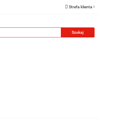
Strefa klienta
reklamowe
Zaloguj się
Zarejestruj się
Formularz kontaktowy
Zgody cookies
żety reklamowe
Blog
Kontakt