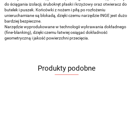
do ściągania izolacji, śrubokręt płaski i krzyżowy oraz otwieracz do
butelek i puszek. Końcówki z nożem i piłą po rozłożeniu
unieruchamiane są blokadą, dzięki czemu narzędzie INGE jest dużo
bardziej bezpieczne.
Narzędzie wyprodukowane w technologii wykrawania dokładnego
(fine-blanking), dzięki czemu łatwiej osiągać dokładność
geometryczną i jakość powierzchni przecięcia.
Produkty podobne
Narzędzie
Narzędzie
Narzędzie
Narzędzie
N