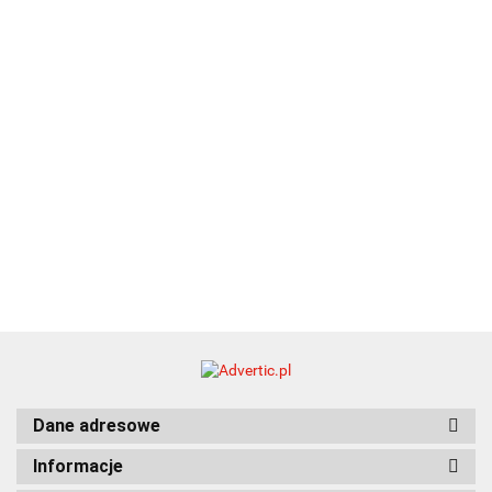
16.90
ZILE
21.80
typ C
35.90
Dane adresowe
Informacje