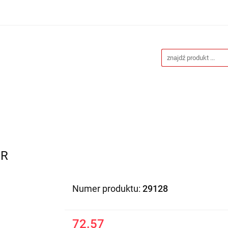
Drukarnia
Gadżety reklamowe
Stojaki i ścianki 
eklamowe
Blog
Kontakt
 reklamowe
Stojaki i ścianki reklamowe
Katalogi gad
ER
Numer produktu:
29128
72.57