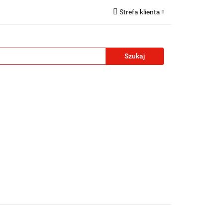
Strefa klienta
reklamowe
Zaloguj się
Zarejestruj się
Formularz kontaktowy
Zgody cookies
żety reklamowe
Blog
Kontakt