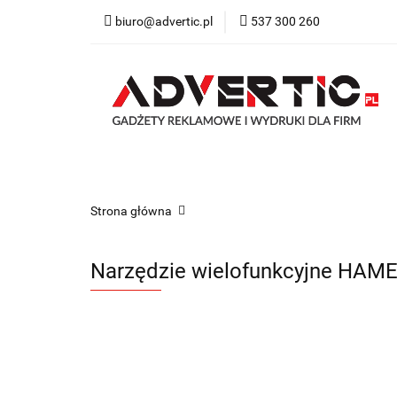
biuro@advertic.pl
537 300 260
NASZA OFERTA
Katalogi gadżety r
NASZA OFERTA
Drukarnia
Gadżety
Strona główna
Narzędzie wielofunkcyjne HAM