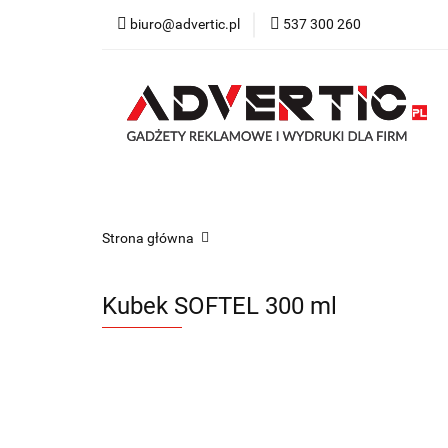
biuro@advertic.pl
537 300 260
NASZA OFERTA
Katalogi gadżety r
NASZA OFERTA
Drukarnia
Gadżety
Strona główna
Kubek SOFTEL 300 ml