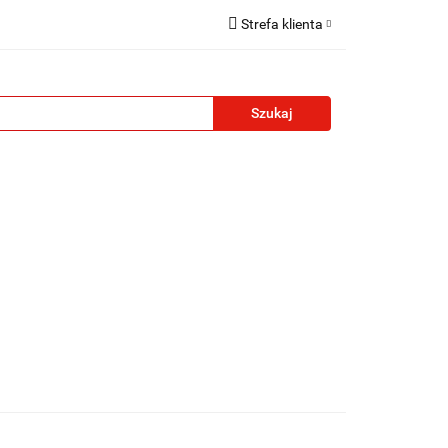
Strefa klienta
reklamowe
Zaloguj się
Zarejestruj się
Formularz kontaktowy
Zgody cookies
żety reklamowe
Blog
Kontakt