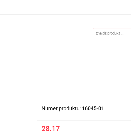
Drukarnia
Gadżety reklamowe
Stojaki i ścianki 
eklamowe
Blog
Kontakt
 reklamowe
Stojaki i ścianki reklamowe
Katalogi gad
Numer produktu:
16045-01
28.17