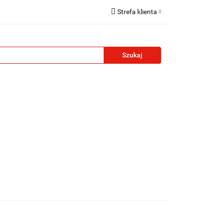
Strefa klienta
reklamowe
Zaloguj się
Zarejestruj się
Formularz kontaktowy
Zgody cookies
żety reklamowe
Blog
Kontakt