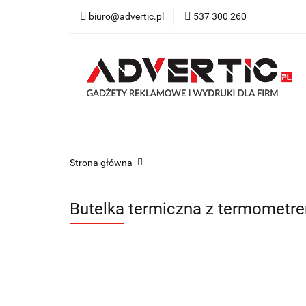
biuro@advertic.pl
537 300 260
NASZA OFERTA
Katalogi gadżety r
NASZA OFERTA
Drukarnia
Gadżety
Strona główna
Butelka termiczna z termometr