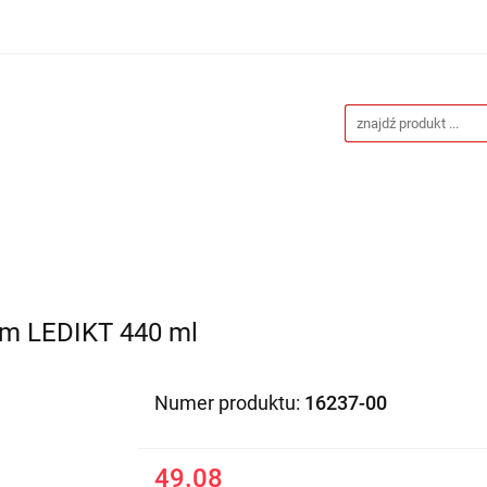
Drukarnia
Gadżety reklamowe
Stojaki i ścianki 
eklamowe
Blog
Kontakt
 reklamowe
Stojaki i ścianki reklamowe
Katalogi gad
em LEDIKT 440 ml
Numer produktu:
16237-00
49.08