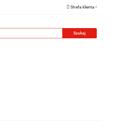
Strefa klienta
reklamowe
Zaloguj się
Zarejestruj się
Formularz kontaktowy
Zgody cookies
żety reklamowe
Blog
Kontakt