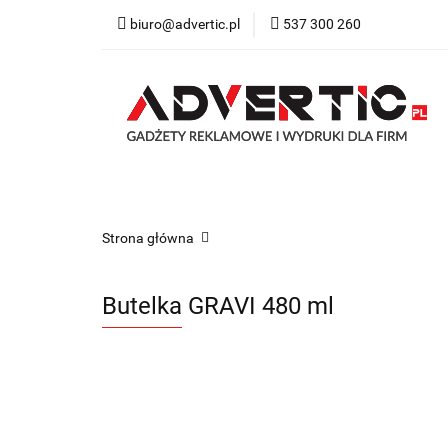
biuro@advertic.pl
537 300 260
NASZA OFERTA
Katalogi gadżety r
NASZA OFERTA
Drukarnia
Gadżety
Strona główna
Butelka GRAVI 480 ml