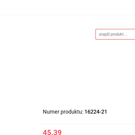
Drukarnia
Gadżety reklamowe
Stojaki i ścianki 
eklamowe
Blog
Kontakt
 reklamowe
Stojaki i ścianki reklamowe
Katalogi gad
Numer produktu:
16224-21
45.39