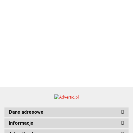
21.80
typ C
35.90
Dane adresowe
Informacje