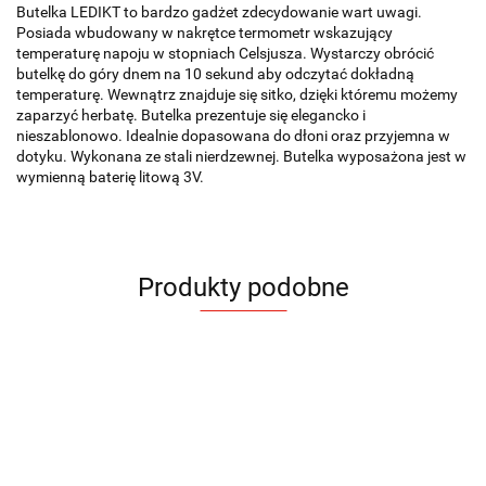
Butelka LEDIKT to bardzo gadżet zdecydowanie wart uwagi.
Posiada wbudowany w nakrętce termometr wskazujący
temperaturę napoju w stopniach Celsjusza. Wystarczy obrócić
butelkę do góry dnem na 10 sekund aby odczytać dokładną
temperaturę. Wewnątrz znajduje się sitko, dzięki któremu możemy
zaparzyć herbatę. Butelka prezentuje się elegancko i
nieszablonowo. Idealnie dopasowana do dłoni oraz przyjemna w
dotyku. Wykonana ze stali nierdzewnej. Butelka wyposażona jest w
wymienną baterię litową 3V.
Produkty podobne
Butelka
Butelka
Butelka
Butelka
Butelka
Butelka
Butelka
GRAVI
GRAVI
GRAVI