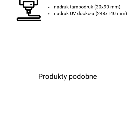
nadruk tampodruk
(30x90 mm)
nadruk UV dookoła (248x140 mm)
Produkty podobne
Bidon
Bidon
Butelka
Butelka
Butelka
Butelka
Butelka
GREY
GREY
Bidon
Alu
z
Szklana
Szklana
Szklana
700
700
ze
26.50
32.60
500 ml
Tritanu