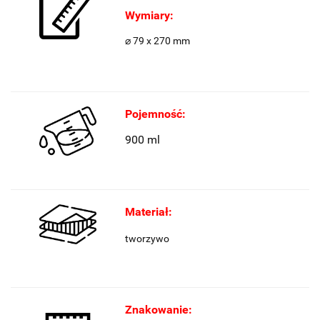
Wymiary:
⌀ 79 x 270 mm
Pojemność:
900 ml
Materiał:
tworzywo
Znakowanie: