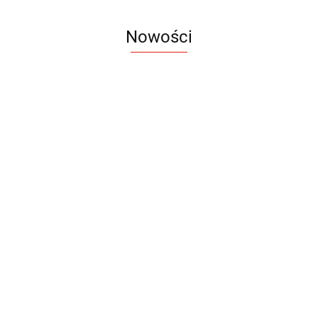
Nowości
Notes
Notes
Pendriv
Sztruks
Mleczny
Twister
Pendrive
A5
Zestaw
Zestaw
A5
25.20
Premi
dwustronny
13.40
upominkowy
15.90
piśmienniczy
drewniany
EKO
16.90
ZILE
21.80
typ C
35.90