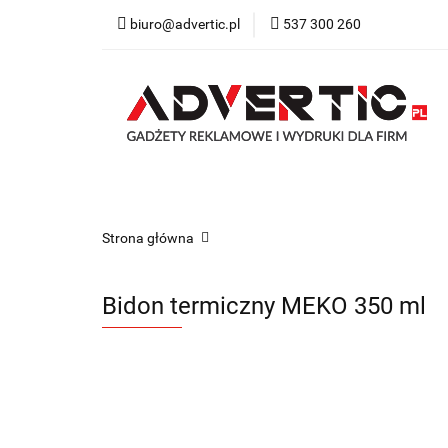
biuro@advertic.pl
537 300 260
NASZA OFERTA
Katalogi gadżety r
NASZA OFERTA
Drukarnia
Gadżety
Strona główna
Bidon termiczny MEKO 350 ml