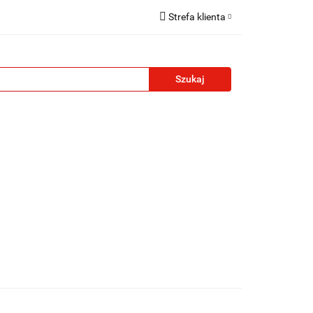
Strefa klienta
reklamowe
Zaloguj się
Zarejestruj się
Formularz kontaktowy
Zgody cookies
żety reklamowe
Blog
Kontakt