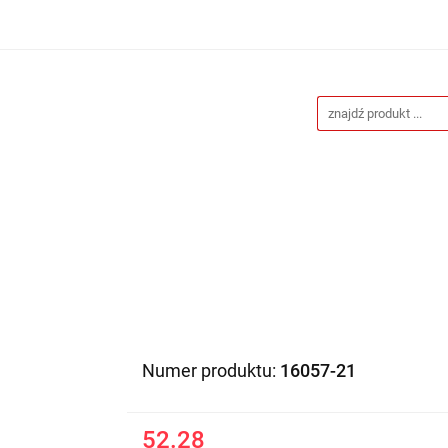
Drukarnia
Gadżety reklamowe
Stojaki i ścianki 
eklamowe
Blog
Kontakt
 reklamowe
Stojaki i ścianki reklamowe
Katalogi gad
Numer produktu:
16057-21
52.28