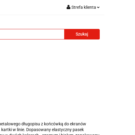
Strefa klienta
i reklamowe
Zaloguj się
Zarejestruj się
Formularz kontaktowy
Zgody cookies
adżety reklamowe
Blog
Kontakt
 metalowego długopisu z końcówką do ekranów
kartki w linie. Dopasowany elastyczny pasek