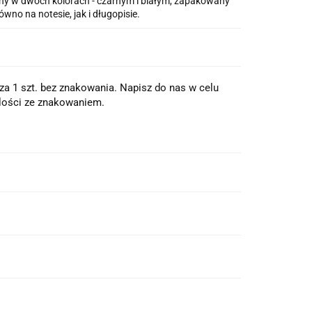
pny w dwóch kolorach - czarnym i białym, zapakowany
wno na notesie, jak i długopisie.
a 1 szt. bez znakowania. Napisz do nas w celu
lości ze znakowaniem.