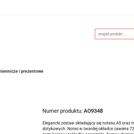
Drukarnia
Gadżety reklamowe
Stojaki i ściank
eklamowe
Blog
Kontakt
y reklamowe
Stojaki i ścianki reklamowe
Katalogi g
miennicze i prezentowe
Numer produktu:
AO9348
Elegancki zestaw składający się notesu A5 oraz
dotykowych. Notes w twardej okładce zawiera 72 