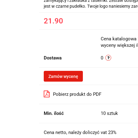
zamykający i zakładka z tasiemki. Zestaw dostę
jest w czarne pudełko. Twoje logo naniesiemy zaró
21.90
Cena katalogowa z
wyceny większej i
Dostawa
0
Zamów wycenę
Pobierz produkt do PDF
Min. ilość
10 sztuk
Cena netto, należy doliczyć vat 23%