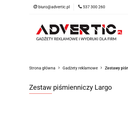
biuro@advertic.pl
537 300 260
NASZA OFERTA
Katalogi gadżety r
NASZA OFERTA
Drukarnia
Gadżet
Strona główna
Gadżety reklamowe
Zestawy piś
Zestaw piśmienniczy Largo